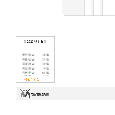
▒
2026 년 8 월
▒
방진억 님
18 일
최광섭 님
23 일
김영재 님
19 일
최상호 님
10 일
전현주 님
01 일
이충훈 님
09 일
생일축하합니다.
정충교 님
17 일