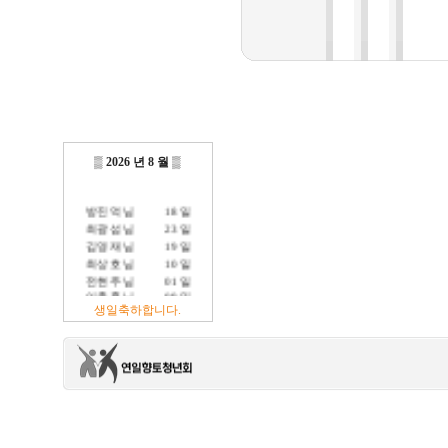
▒
2026 년 8 월
▒
방진억 님
18 일
최광섭 님
23 일
김영재 님
19 일
최상호 님
10 일
전현주 님
01 일
이충훈 님
09 일
생일축하합니다.
정충교 님
17 일