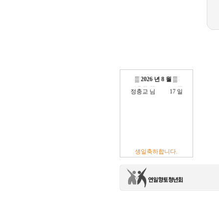
방진억 님
18 일
최광섭 님
23 일
김영재 님
19 일
최상호 님
10 일
전현주 님
01 일
▒
2026 년 8 월
▒
이충훈 님
09 일
정충교 님
17 일
생일축하합니다.