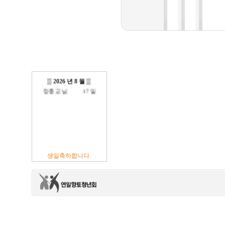
방진억 님
18 일
최광섭 님
23 일
김영재 님
19 일
최상호 님
10 일
전현주 님
01 일
이충훈 님
09 일
▒
2026 년 8 월
▒
정충교 님
17 일
생일축하합니다.