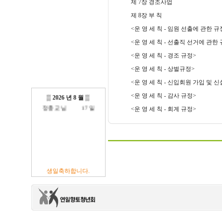
제 7장 경조사업
제 8장 부 칙
<운 영 세 칙 - 임원 선출에 관한 규
<운 영 세 칙 - 선출직 선거에 관한
방진억 님
18 일
<운 영 세 칙 - 경조 규정>
최광섭 님
23 일
<운 영 세 칙 - 상벌규정>
김영재 님
19 일
최상호 님
10 일
<운 영 세 칙 - 신입회원 가입 및
전현주 님
01 일
<운 영 세 칙 - 감사 규정>
이충훈 님
09 일
▒
2026 년 8 월
▒
정충교 님
17 일
<운 영 세 칙 - 회계 규정>
생일축하합니다.