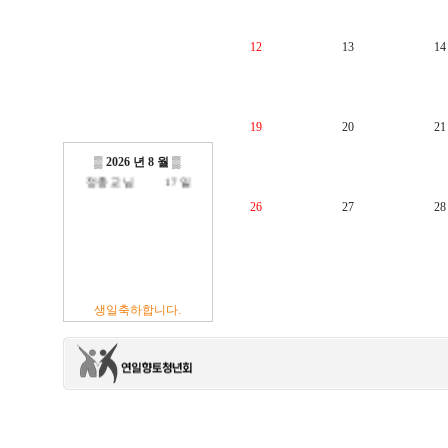
12
13
14
방진억 님
18 일
최광섭 님
23 일
김영재 님
19 일
19
20
21
최상호 님
10 일
전현주 님
01 일
이충훈 님
09 일
▒
2026 년 8 월
▒
정충교 님
17 일
26
27
28
생일축하합니다.