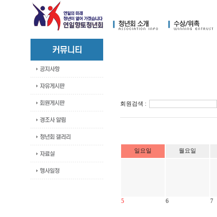
회원검색 :
일요일
월요일
5
6
7