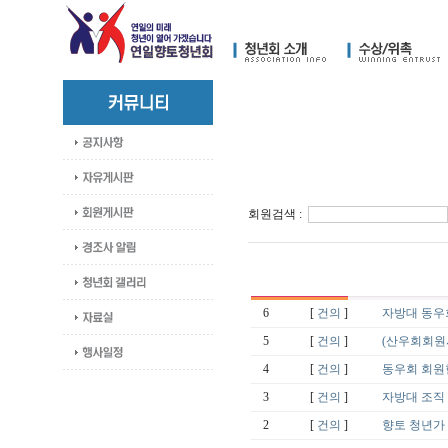
회원검색 :
6
[
건의
]
자방대 동우
5
[
건의
]
(산우회회원
4
[
건의
]
동우회 회원
3
[
건의
]
자방대 조직
2
[
건의
]
향토 청년가