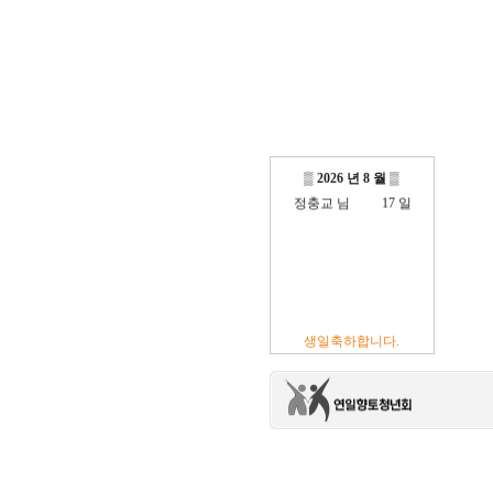
방진억 님
18 일
최광섭 님
23 일
김영재 님
19 일
최상호 님
10 일
전현주 님
01 일
▒
2026 년 8 월
▒
이충훈 님
09 일
정충교 님
17 일
생일축하합니다.