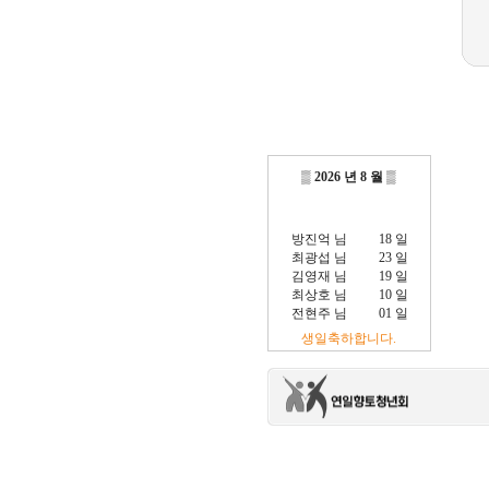
▒
2026 년 8 월
▒
방진억 님
18 일
최광섭 님
23 일
김영재 님
19 일
최상호 님
10 일
전현주 님
01 일
이충훈 님
09 일
생일축하합니다.
정충교 님
17 일