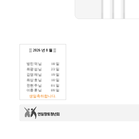
▒
2026 년 8 월
▒
방진억 님
18 일
최광섭 님
23 일
김영재 님
19 일
최상호 님
10 일
전현주 님
01 일
이충훈 님
09 일
정충교 님
17 일
생일축하합니다.