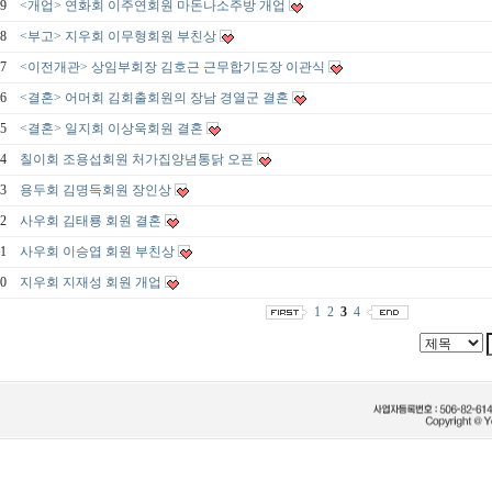
9
<개업> 연화회 이주연회원 마돈나소주방 개업
8
<부고> 지우회 이무형회원 부친상
7
<이전개관> 상임부회장 김호근 근무합기도장 이관식
6
<결혼> 어머회 김회출회원의 장남 경열군 결혼
5
<결혼> 일지회 이상욱회원 결혼
4
칠이회 조용섭회원 처가집양념통닭 오픈
3
용두회 김명득회원 장인상
2
사우회 김태룡 회원 결혼
1
사우회 이승엽 회원 부친상
0
지우회 지재성 회원 개업
1
2
3
4