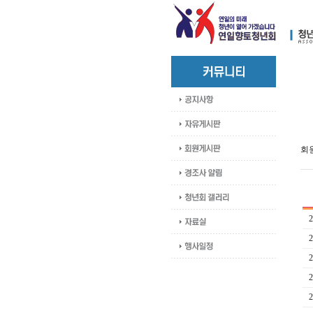
회원
2
2
2
2
2