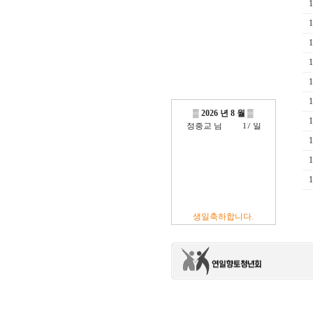
1
1
1
방진억 님
18 일
1
최광섭 님
23 일
김영재 님
19 일
1
최상호 님
10 일
전현주 님
01 일
1
이충훈 님
09 일
▒
2026 년 8 월
▒
1
정충교 님
17 일
1
1
1
생일축하합니다.