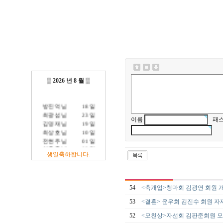
▒
2026 년 8 월
▒
방진억 님
18 일
최광섭 님
23 일
이름
패스
김영재 님
19 일
최상호 님
10 일
전현주 님
01 일
이충훈 님
09 일
생일축하합니다.
정충교 님
17 일
54
<축개업>청마회 김광연 회원 
53
<결혼> 윤우회 김진수 회원 자
52
<모친상>자선회 김판준회원 