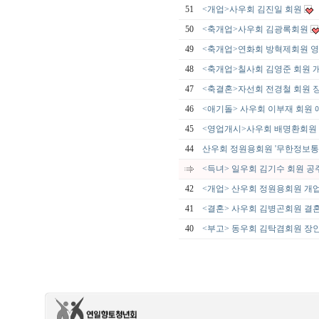
51
<개업>사우회 김진일 회원
50
<축개업>사우회 김광록회원
49
<축개업>연화회 방혁제회원 
48
<축개업>칠사회 김영준 회원 
47
<축결혼>자선회 전경철 회원
46
<애기돌> 사우회 이부재 회원 
45
<영업개시>사우회 배명환회원 
44
산우회 정원용회원 '무한정보통
<득녀> 일우회 김기수 회원 공
42
<개업> 산우회 정원용회원 개
41
<결혼> 사우회 김병곤회원 결
40
<부고> 동우회 김탁겸회원 장