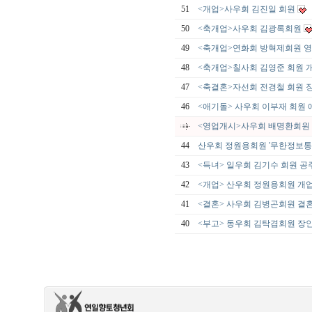
51
<개업>사우회 김진일 회원
50
<축개업>사우회 김광록회원
49
<축개업>연화회 방혁제회원 
48
<축개업>칠사회 김영준 회원 
47
<축결혼>자선회 전경철 회원
46
<애기돌> 사우회 이부재 회원 
<영업개시>사우회 배명환회원 
44
산우회 정원용회원 '무한정보통
43
<득녀> 일우회 김기수 회원 공
42
<개업> 산우회 정원용회원 개
41
<결혼> 사우회 김병곤회원 결
40
<부고> 동우회 김탁겸회원 장