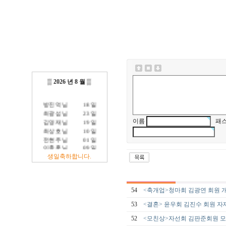
▒
2026 년 8 월
▒
방진억 님
18 일
최광섭 님
23 일
김영재 님
19 일
이름
패스
최상호 님
10 일
전현주 님
01 일
이충훈 님
09 일
정충교 님
17 일
생일축하합니다.
54
<축개업>청마회 김광연 회원 
53
<결혼> 윤우회 김진수 회원 자
52
<모친상>자선회 김판준회원 