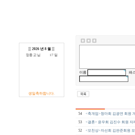
방진억 님
18 일
최광섭 님
23 일
김영재 님
19 일
최상호 님
10 일
전현주 님
01 일
이충훈 님
09 일
▒
2026 년 8 월
▒
정충교 님
17 일
이름
패스
생일축하합니다.
54
<축개업>청마회 김광연 회원 
53
<결혼> 윤우회 김진수 회원 자
52
<모친상>자선회 김판준회원 