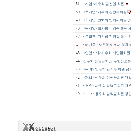
51
<개업>사우회 김진일 회원
50
<축개업>사우회 김광록회원
49
<축개업>연화회 방혁제회원 
48
<축개업>칠사회 김영준 회원 
47
<축결혼>자선회 전경철 회원
<애기돌> 사우회 이부재 회원 
45
<영업개시>사우회 배명환회원 
44
산우회 정원용회원 '무한정보통
43
<득녀> 일우회 김기수 회원 공
42
<개업> 산우회 정원용회원 개
41
<결혼> 사우회 김병곤회원 결
40
<부고> 동우회 김탁겸회원 장