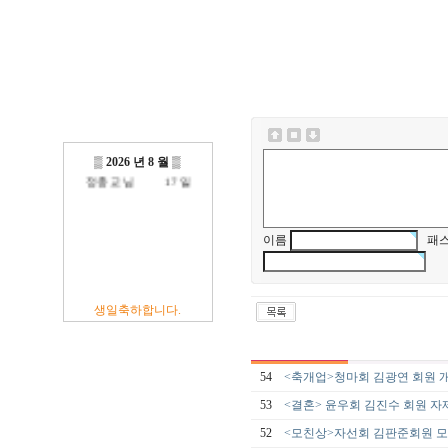
방진억 님
18 일
최광섭 님
23 일
김영재 님
19 일
최상호 님
10 일
전현주 님
01 일
이충훈 님
09 일
▒
2026 년 8 월
▒
정충교 님
17 일
이름
패스
생일축하합니다.
54
<축개업>청마회 김광연 회원 
53
<결혼> 윤우회 김진수 회원 자
52
<모친상>자선회 김판준회원 