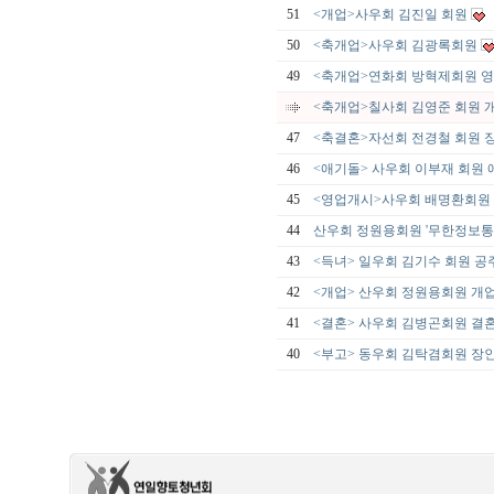
51
<개업>사우회 김진일 회원
50
<축개업>사우회 김광록회원
49
<축개업>연화회 방혁제회원 
<축개업>칠사회 김영준 회원 
47
<축결혼>자선회 전경철 회원
46
<애기돌> 사우회 이부재 회원 
45
<영업개시>사우회 배명환회원 
44
산우회 정원용회원 '무한정보통
43
<득녀> 일우회 김기수 회원 공
42
<개업> 산우회 정원용회원 개
41
<결혼> 사우회 김병곤회원 결
40
<부고> 동우회 김탁겸회원 장