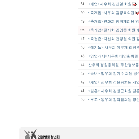
51
<개업>사우회 김진일 회원
50
<축개업>사우회 김광록회원
49
<축개업>연화회 방혁제회원 
<축개업>칠사회 김영준 회원 
47
<축결혼>자선회 전경철 회원
46
<애기돌> 사우회 이부재 회원 
45
<영업개시>사우회 배명환회원 
44
산우회 정원용회원 '무한정보통
43
<득녀> 일우회 김기수 회원 공
42
<개업> 산우회 정원용회원 개
41
<결혼> 사우회 김병곤회원 결
40
<부고> 동우회 김탁겸회원 장