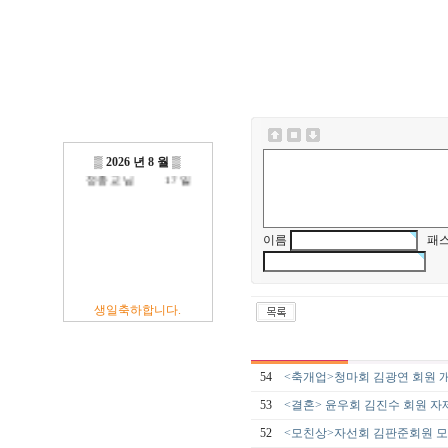
방진억 님
18 일
최광섭 님
23 일
김영재 님
19 일
최상호 님
10 일
전현주 님
01 일
이충훈 님
09 일
▒
2026 년 8 월
▒
정충교 님
17 일
이름
패스
생일축하합니다.
54
<축개업>청마회 김광연 회원 
53
<결혼> 윤우회 김진수 회원 자
52
<모친상>자선회 김판준회원 