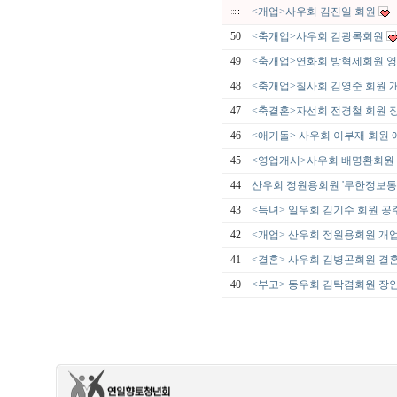
<개업>사우회 김진일 회원
50
<축개업>사우회 김광록회원
49
<축개업>연화회 방혁제회원 
48
<축개업>칠사회 김영준 회원 
47
<축결혼>자선회 전경철 회원
46
<애기돌> 사우회 이부재 회원 
45
<영업개시>사우회 배명환회원 
44
산우회 정원용회원 '무한정보통
43
<득녀> 일우회 김기수 회원 공
42
<개업> 산우회 정원용회원 개
41
<결혼> 사우회 김병곤회원 결
40
<부고> 동우회 김탁겸회원 장