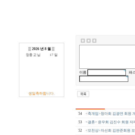
방진억 님
18 일
최광섭 님
23 일
김영재 님
19 일
최상호 님
10 일
전현주 님
01 일
이충훈 님
09 일
▒
2026 년 8 월
▒
정충교 님
17 일
이름
패스
생일축하합니다.
54
<축개업>청마회 김광연 회원 
53
<결혼> 윤우회 김진수 회원 자
52
<모친상>자선회 김판준회원 