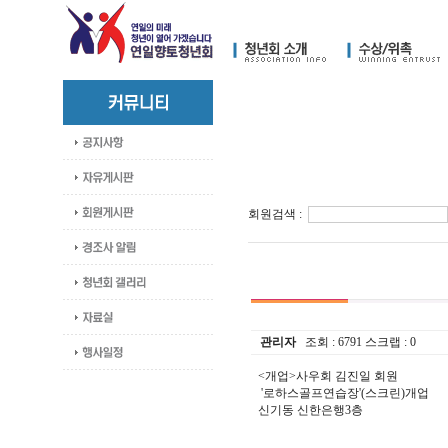
회원검색 :
관리자
조회 :
6791
스크랩 :
0
<개업>사우회 김진일 회원
'로하스골프연습장'(스크린)개업
신기동 신한은행3층