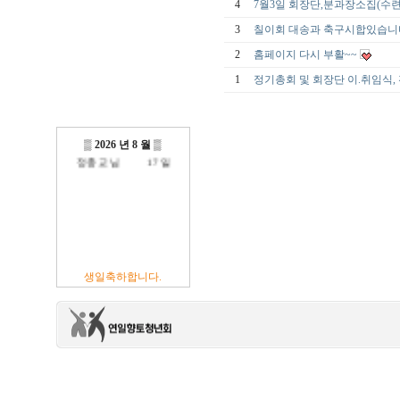
4
7월3일 회장단,분과장소집(수
3
칠이회 대송과 축구시합있습니
2
홈페이지 다시 부활~~
방진억 님
18 일
1
정기총회 및 회장단 이.취임식,
최광섭 님
23 일
김영재 님
19 일
최상호 님
10 일
전현주 님
01 일
이충훈 님
09 일
▒
2026 년 8 월
▒
정충교 님
17 일
생일축하합니다.