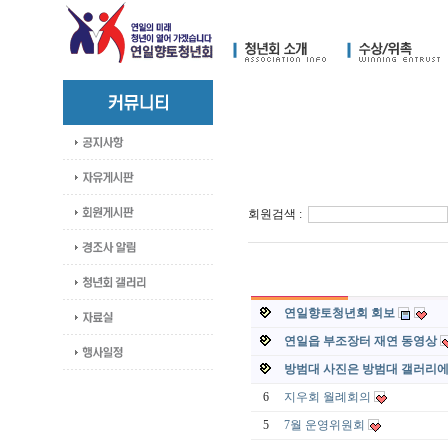
회원검색 :
연일향토청년회 회보
연일읍 부조장터 재연 동영상
방범대 사진은 방범대 갤러리
6
지우회 월례회의
5
7월 운영위원회