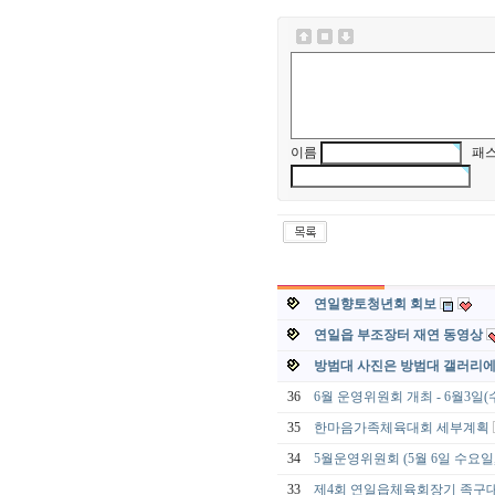
이름
패스
연일향토청년회 회보
연일읍 부조장터 재연 동영상
방범대 사진은 방범대 갤러리
36
6월 운영위원회 개최 - 6월3일(수)
35
한마음가족체육대회 세부계획
34
5월운영위원회 (5월 6일 수요일
33
제4회 연일읍체육회장기 족구