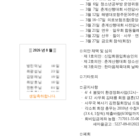
― 3월 6일 청소년공부방 운영위원
― 3월 7일 춘계산행대회 사전답사
― 3월 12일 해병대포항주둔50주
― 3월 16~17일 의료보험조합(중
― 3월 21일 춘계산행대회 사전답
― 3월 21일 연우ㆍ일우회 합동월
― 3월 22일 산우ㆍ칠이ㆍ사우ㆍ
― 3월 27일 금요회 참석(회장)
▒
2026 년 8 월
▒
□ 의안 채택 및 심의
ㆍ제 1호의안 : 신입회원입회승인의 
ㆍ제 2호의안 : 춘계산행대회 장소선
방진억 님
18 일
ㆍ제 3호의안 : 한마음체육대회 날짜
최광섭 님
23 일
김영재 님
19 일
□ 기타토의
최상호 님
10 일
ㆍ
전현주 님
01 일
□ 공지사항
이충훈 님
09 일
ㆍ 4/ 4 봄맞이 환경정화사업(12시
생일축하합니다.
정충교 님
17 일
ㆍ 4/ 12 사우회 김태룡 회원 결혼(12
ㆍ 사무국 복사기 김헌칠회장님 드
ㆍ 각소회 회장 총무는 2010년 
(3Ｘ4, 1장씩) 제출바람(6/30일까지
ㆍ 회비입금계좌 농협 : 717011-55-
새마을금고 : 5227-09-01202
□ 폐회