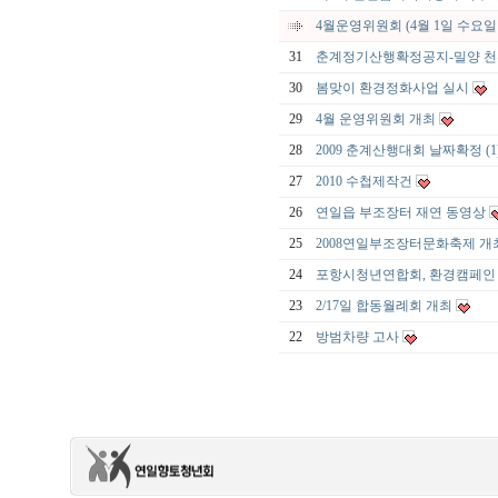
4월운영위원회 (4월 1일 수요일
31
춘계정기산행확정공지-밀양 
30
봄맞이 환경정화사업 실시
29
4월 운영위원회 개최
28
2009 춘계산행대회 날짜확정
(1
27
2010 수첩제작건
26
연일읍 부조장터 재연 동영상
25
2008연일부조장터문화축제 개
24
포항시청년연합회, 환경캠페
23
2/17일 합동월례회 개최
22
방범차량 고사