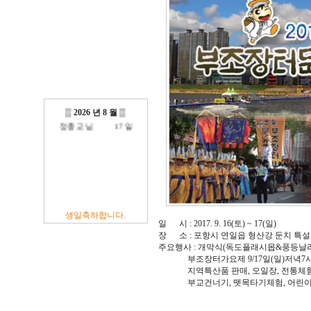
방진억 님
18 일
최광섭 님
23 일
김영재 님
19 일
최상호 님
10 일
전현주 님
01 일
이충훈 님
09 일
▒
2026 년 8 월
▒
정충교 님
17 일
생일축하합니다.
일 시 : 2017. 9. 16(토) ~ 17(일)
장 소 : 포항시 연일읍 형산강 둔치 특설
주요행사 : 개막식(독도플래시몹&풍등날리기 : 
부조장터가요제 9/17일(일)저녁7시(
지역특산품 판매, 오일장, 전통체험부
부교건너기, 뗏목타기체험, 어린이놀