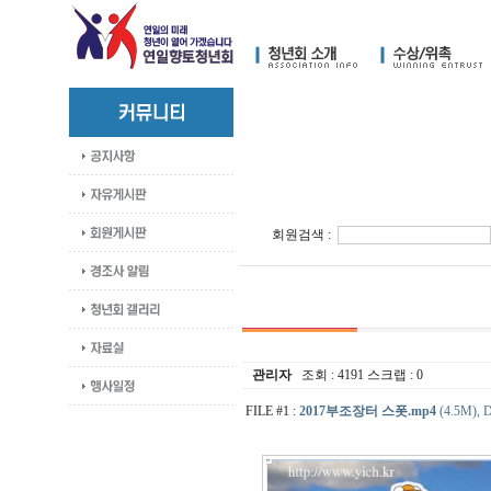
회원검색 :
관리자
조회 :
4191
스크랩 :
0
FILE #1 :
2017부조장터 스폿.mp4
(4.5M), D