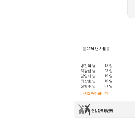
▒
2026 년 8 월
▒
방진억 님
18 일
최광섭 님
23 일
김영재 님
19 일
최상호 님
10 일
전현주 님
01 일
이충훈 님
09 일
생일축하합니다.
정충교 님
17 일