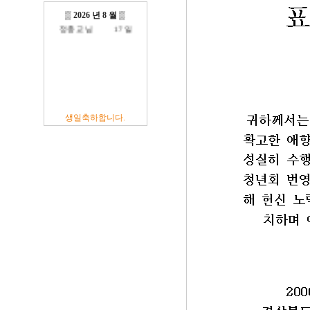
전현주 님
01 일
이충훈 님
09 일
▒
2026 년 8 월
▒
정충교 님
17 일
생일축하합니다.