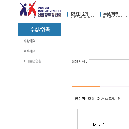
회원검색 :
관리자
조회 :
2407
스크랩 :
0
방진억 님
18 일
최광섭 님
23 일
김영재 님
19 일
최상호 님
10 일