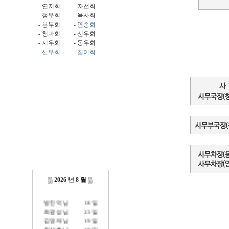
-
연지회
-
자선회
-
청우회
-
육사회
-
용두회
-
연송회
- 청마회
- 선우회
- 지우회
- 동우회
-
산우회
-
칠이회
▒
2026 년 8 월
▒
방진억 님
18 일
최광섭 님
23 일
김영재 님
19 일
최상호 님
10 일