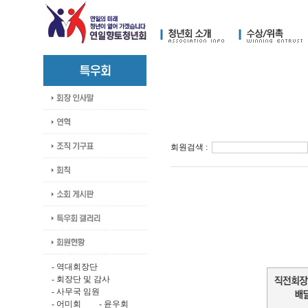
회원검색 :
-
역대회장단
-
회장단 및 감사
-
사무국 임원
-
어미회
-
윤우회