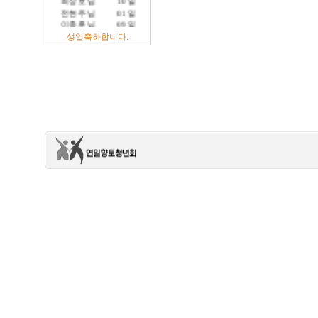
전현주 님
01 일
이충훈 님
09 일
정충교 님
17 일
생일축하합니다.