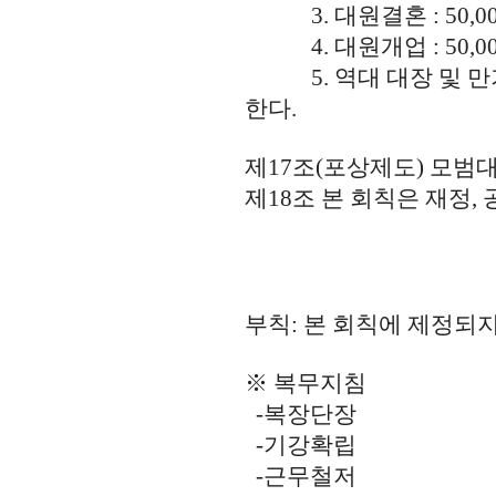
3. 대원결혼 : 50,0
4. 대원개업 : 50,0
5. 역대 대장 및 만
한다.
제17조(포상제도) 모범
제18조 본 회칙은 재정,
부칙: 본 회칙에 제정되지
※ 복무지침
-복장단장
-기강확립
-근무철저