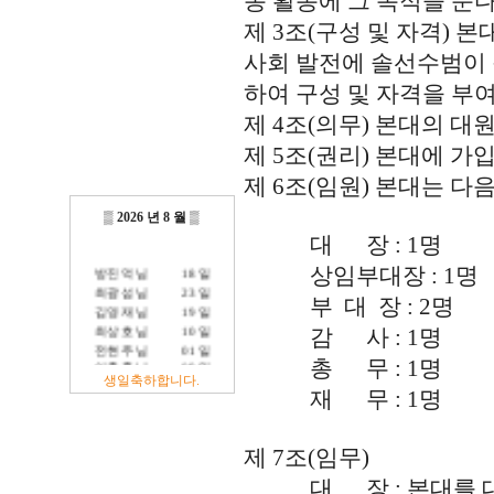
몽 활동에 그 목적을 둔다
제 3조(구성 및 자격)
사회 발전에 솔선수범이 될
하여 구성 및 자격을 부
제 4조(의무) 본대의 대
제 5조(권리) 본대에 
제 6조(임원) 본대는 다
▒
2026 년 8 월
▒
대 장 : 1명
방진억 님
18 일
상임부대장 : 1명
최광섭 님
23 일
부 대 장 : 2명
김영재 님
19 일
최상호 님
10 일
감 사 : 1명
전현주 님
01 일
총 무 : 1명
이충훈 님
09 일
생일축하합니다.
정충교 님
17 일
재 무 : 1명
제 7조(임무)
대 장 : 본대를 대표