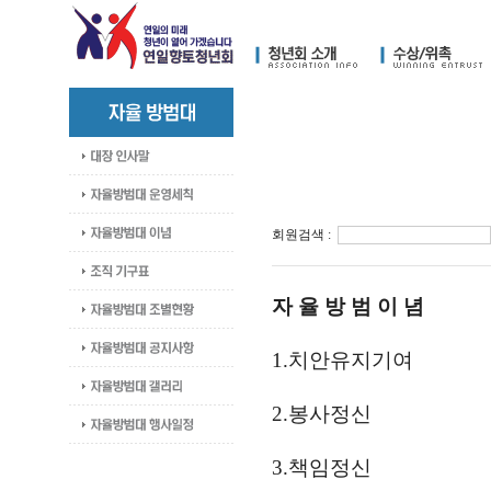
회원검색 :
자 율 방 범 이 념
1.치안유지기여
2.봉사정신
3.책임정신