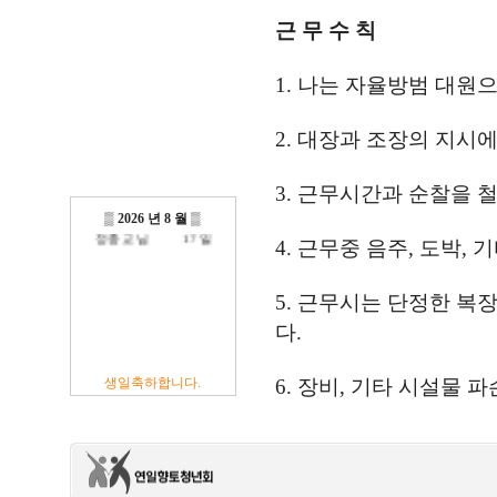
근 무 수 칙
1. 나는 자율방범 대원
방진억 님
18 일
2. 대장과 조장의 지시
최광섭 님
23 일
김영재 님
19 일
최상호 님
10 일
3. 근무시간과 순찰을 
전현주 님
01 일
이충훈 님
09 일
▒
2026 년 8 월
▒
정충교 님
17 일
4. 근무중 음주, 도박,
5. 근무시는 단정한 복
다.
생일축하합니다.
6. 장비, 기타 시설물 